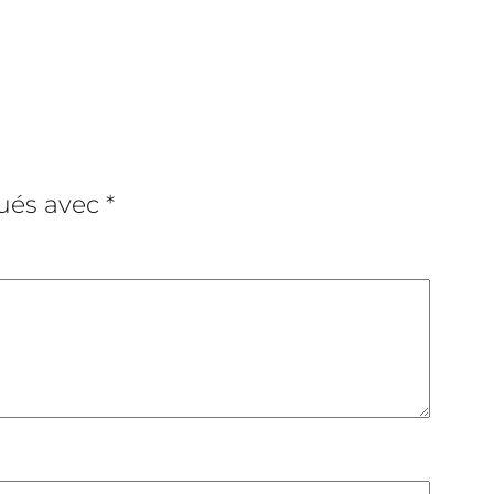
qués avec
*