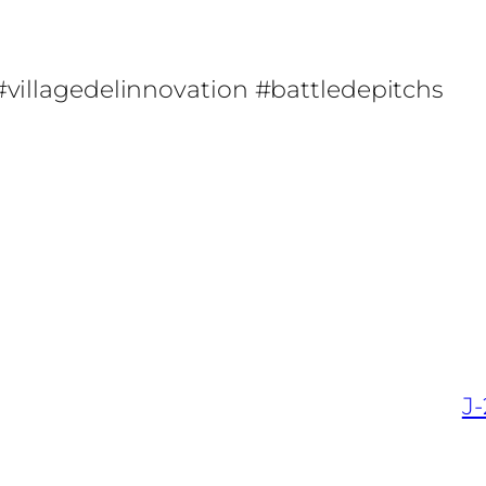
villagedelinnovation #battledepitchs
J-