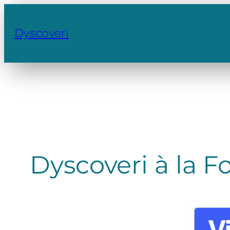
Aller
au
Dyscoveri
contenu
Dyscoveri à la F