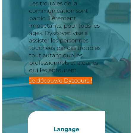
Les troubles de la
communication sont
particulièrement
impactants, pour tous les
âges. Dyscoveri vise à
assister les personnes
touchées par ces troubles,
tout autant que les
professionnels et aidants
qui les entourent.
Je découvre Dyscours !
Langage