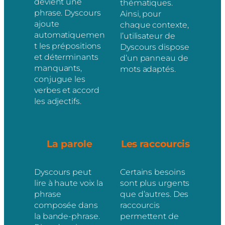
devient une
thématiques.
phrase. Dyscours
Ainsi, pour
ajoute
chaque contexte,
automatiquemen
l’utilisateur de
t les prépositions
Dyscours dispose
et déterminants
d’un panneau de
manquants,
mots adaptés.
conjugue les
verbes et accord
les adjectifs.
La parole
Les raccourcis
Dyscours peut
Certains besoins
lire à haute voix la
sont plus urgents
phrase
que d’autres. Des
composée dans
raccourcis
la bande-phrase.
permettent de