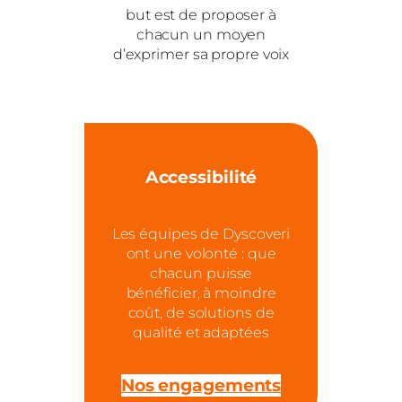
but est de proposer à
chacun un moyen
d’exprimer sa propre voix
Accessibilité
Les équipes de Dyscoveri
ont une volonté : que
chacun puisse
bénéficier, à moindre
coût, de solutions de
qualité et adaptées
Nos engagements