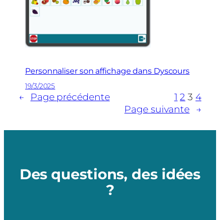
Personnaliser son affichage dans Dyscours
19/3/2025
←
Page précédente
1
2
3
4
Page suivante
→
Des questions, des idées
?